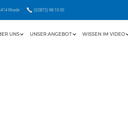
6414 Rhede
(02872) 98 10 00
BER UNS
UNSER ANGEBOT
WISSEN IM VIDEO
POSITION
Pharmazeutisch-Technische-Assistentin