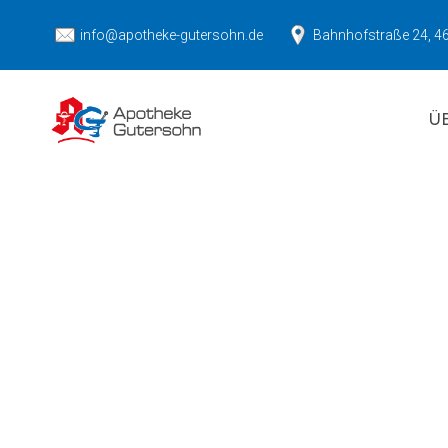
info@apotheke-gutersohn.de
Bahnhofstraße 24, 4
Ü