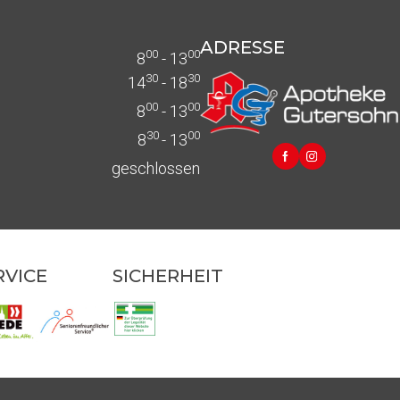
ADRESSE
00
00
8
- 13
30
30
14
- 18
00
00
8
- 13
30
00
8
- 13
geschlossen
RVICE
SICHERHEIT